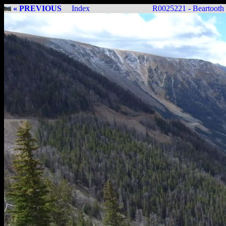
« PREVIOUS
Index
R0025221 - Beartooth