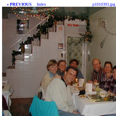
« PREVIOUS
Index
p1010393.jpg