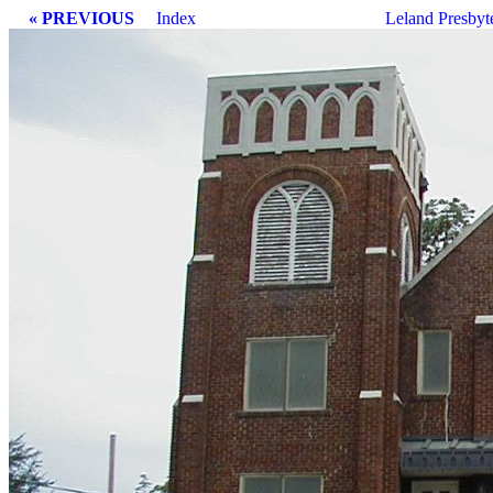
« PREVIOUS
Index
Leland Presbyt