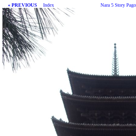
« PREVIOUS
Index
Nara 5 Story Pag